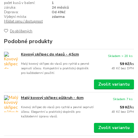
počet kusů v balení:
1
záruka:
24 měsíců
Doprava:
Od 49kč
Výdejní místa:
zdarma
Hlídat cenu / dostupnost
Do oblíbených
Podobné produkty
Kovový skřipec do vlasů - 4,5cm
Skladem > 20 ks
Malý kovový skřipec do vlasů pro rychlé a pevné
59 Kč
/
ks
sepnutí účesu. Kompaktní a praktický doplněk
49 Kč
bez DPH
pro každodenní použití.
Zvolit variantu
Malý kovový skřipec půlkruh - 4cm
Skladem 7 ks
Kovový skřipec do vlasů pro rychlé a pevné sepnutí
59 Kč
/
ks
účesu. Elegantní a praktický doplněk pro
49 Kč
bez DPH
každodenní úpravu vlasů.
Zvolit variantu