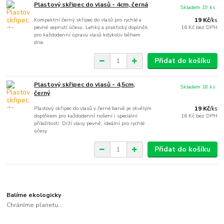
Plastový skřipec do vlasů - 4cm, černá
Skladem 19 ks
Kompaktní černý skřipec do vlasů pro rychlé a
19 Kč
/
ks
pevné sepnutí účesu. Lehký a praktický doplněk
16 Kč
bez DPH
pro každodenní úpravu vlasů kdykoliv během
dne.
Přidat do košíku
Plastový skřipec do vlasů - 4,5cm,
Skladem 18 ks
černý
Plastový skřipec do vlasů v černé barvě je skvělým
19 Kč
/
ks
doplňkem pro každodenní nošení i speciální
16 Kč
bez DPH
příležitosti. Drží vlasy pevně, ideální pro rychlé
účesy
Přidat do košíku
Balíme ekologicky
Chráníme planetu...