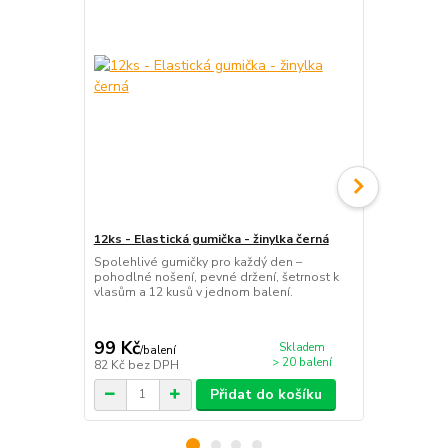
12ks - Elastická gumička - žinylka černá
Objemová vl
(kobliha) - 
Spolehlivé gumičky pro každý den –
pohodlné nošení, pevné držení, šetrnost k
Vytvořte si 
vlasům a 12 kusů v jednom balení.
za pár minut!
velikosti M 
99 Kč
69 Kč
Skladem
/
balení
/
ks
> 20 balení
82 Kč
bez DPH
57 Kč
bez D
Přidat do košíku