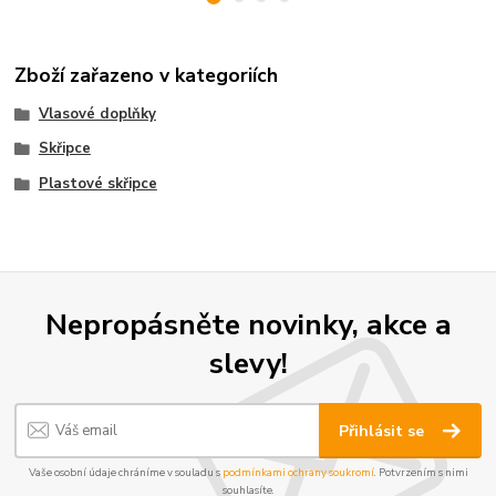
Zboží zařazeno v kategoriích
Vlasové doplňky
Skřipce
Plastové skřipce
Nepropásněte novinky, akce a
slevy!
Přihlásit se
Vaše osobní údaje chráníme v souladu s
podmínkami ochrany soukromí
. Potvrzením s nimi
souhlasíte.