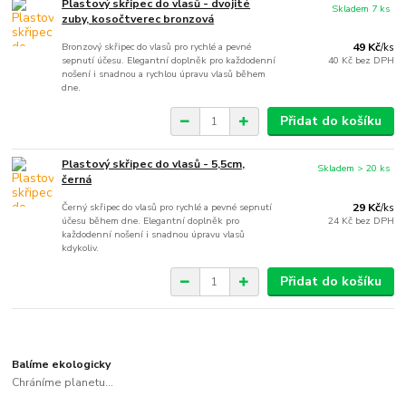
Plastový skřipec do vlasů - dvojité
Skladem 7 ks
zuby, kosočtverec bronzová
Bronzový skřipec do vlasů pro rychlé a pevné
49 Kč
/
ks
sepnutí účesu. Elegantní doplněk pro každodenní
40 Kč
bez DPH
nošení i snadnou a rychlou úpravu vlasů během
dne.
Přidat do košíku
Plastový skřipec do vlasů - 5,5cm,
Skladem > 20 ks
černá
Černý skřipec do vlasů pro rychlé a pevné sepnutí
29 Kč
/
ks
účesu během dne. Elegantní doplněk pro
24 Kč
bez DPH
každodenní nošení i snadnou úpravu vlasů
kdykoliv.
Přidat do košíku
Balíme ekologicky
Chráníme planetu...