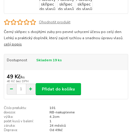
Ohodnotit produkt
Černý skřipec s dvojitými zuby pro pevné uchycení účesu po celý den.
Lehký a praktický doplněk, který zajistí rychlou a snadnou úpravu vlasů.
celý popis
Dostupnost
Skladem 19 ks
49 Kč
/
ks
40 Kč
bez DPH
Přidat do košíku
Číslo produktu:
101
dovozce:
RB-nakuplevne
výška:
4.2cm
počet kusů v balení:
1
záruka:
24 měsíců
Doprava:
Od 49kč