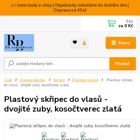
👉 Jsme český e-shop | Objednávky odesíláme do druhého dne |
Doprava od 49 kč
0
ks
za
0 Kč
Menu
Hledat
Úvod
Vlasové doplňky
Skřipce
Plastové skřipce
Plastový skřipec
do vlasů - dvojité zuby, kosočtverec zlatá
Plastový skřipec do vlasů -
dvojité zuby, kosočtverec zlatá