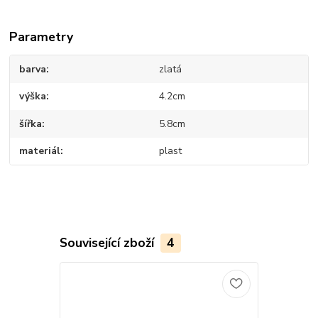
Parametry
barva
zlatá
výška
4.2cm
šířka
5.8cm
materiál
plast
Související zboží
4