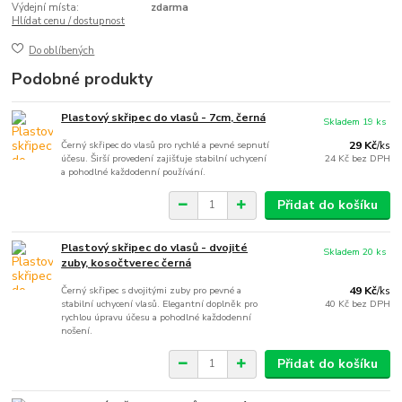
Výdejní místa:
zdarma
Hlídat cenu / dostupnost
Do oblíbených
Podobné produkty
Plastový skřipec do vlasů - 7cm, černá
Skladem 19 ks
Černý skřipec do vlasů pro rychlé a pevné sepnutí
29 Kč
/
ks
účesu. Širší provedení zajišťuje stabilní uchycení
24 Kč
bez DPH
a pohodlné každodenní používání.
Přidat do košíku
Plastový skřipec do vlasů - dvojité
Skladem 20 ks
zuby, kosočtverec černá
Černý skřipec s dvojitými zuby pro pevné a
49 Kč
/
ks
stabilní uchycení vlasů. Elegantní doplněk pro
40 Kč
bez DPH
rychlou úpravu účesu a pohodlné každodenní
nošení.
Přidat do košíku