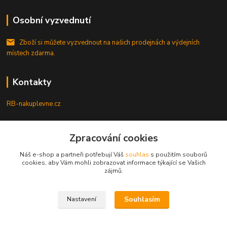
Osobní vyzvednutí
Zboží si můžete vyzvednout na našich prodejnách a výdejních
místech zdarma.
Kontakty
RB-nakuplevne.cz
Zákaznická podpora
+420 222722421
Zpracování cookies
(Po-Pá, 8-17 hod.)
Náš e-shop a partneři potřebují Váš
souhlas
s použitím souborů
cookies, aby Vám mohli zobrazovat informace týkající se Vašich
info@rb-nakuplevne.cz
zájmů.
Souhlasím
Nastavení