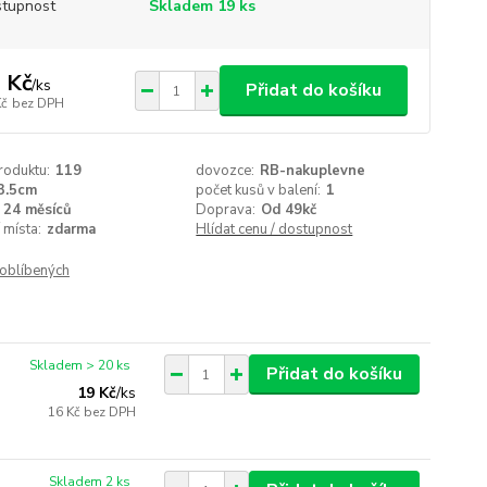
tupnost
Skladem 19 ks
 Kč
/
ks
Přidat do košíku
Kč
bez DPH
roduktu:
119
dovozce:
RB-nakuplevne
3.5cm
počet kusů v balení:
1
24 měsíců
Doprava:
Od 49kč
 místa:
zdarma
Hlídat cenu / dostupnost
oblíbených
Skladem > 20 ks
Přidat do košíku
19 Kč
/
ks
16 Kč
bez DPH
Skladem 2 ks