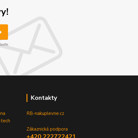
y!
asíte.
Kontakty
 na
RB-nakuplevne.cz
stech
Zákaznická podpora
+420 222722421