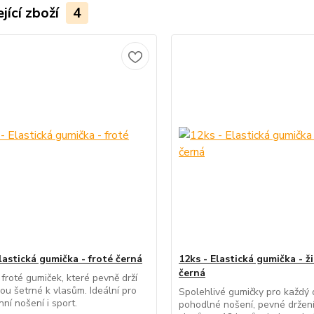
jící zboží
4
lastická gumička - froté černá
12ks - Elastická gumička - ž
černá
froté gumiček, které pevně drží
sou šetrné k vlasům. Ideální pro
Spolehlivé gumičky pro každý 
ní nošení i sport.
pohodlné nošení, pevné držení