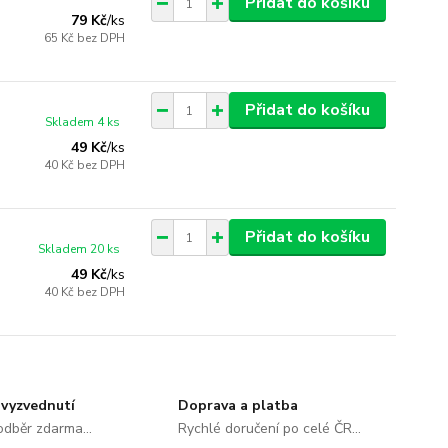
Přidat do košíku
79 Kč
/
ks
65 Kč
bez DPH
Přidat do košíku
Skladem 4 ks
49 Kč
/
ks
40 Kč
bez DPH
Přidat do košíku
Skladem 20 ks
49 Kč
/
ks
40 Kč
bez DPH
vyzvednutí
Doprava a platba
dběr zdarma...
Rychlé doručení po celé ČR...