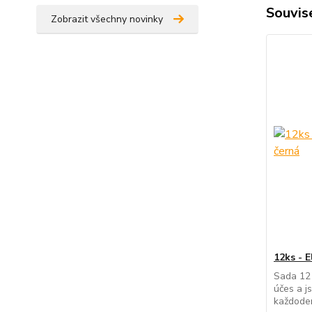
Souvise
Zobrazit všechny novinky
12ks - E
Sada 12 
účes a j
každoden