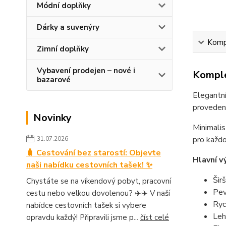
Módní doplňky
Dárky a suvenýry
Kompl
Zimní doplňky
Vybavení prodejen – nové i
Komple
bazarové
Elegantní
provedení
Novinky
Minimalis
pro každo
31.07.2026
🧳 Cestování bez starostí: Objevte
Hlavní v
naši nabídku cestovních tašek! ✨
Šir
Chystáte se na víkendový pobyt, pracovní
Pev
cestu nebo velkou dovolenou? ✈️✈️ V naší
Ryc
nabídce cestovních tašek si vybere
Leh
opravdu každý! Připravili jsme p...
číst celé