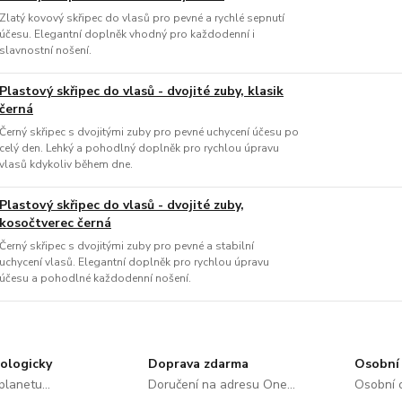
Zlatý kovový skřipec do vlasů pro pevné a rychlé sepnutí
účesu. Elegantní doplněk vhodný pro každodenní i
slavnostní nošení.
Plastový skřipec do vlasů - dvojité zuby, klasik
černá
Černý skřipec s dvojitými zuby pro pevné uchycení účesu po
celý den. Lehký a pohodlný doplněk pro rychlou úpravu
vlasů kdykoliv během dne.
Plastový skřipec do vlasů - dvojité zuby,
kosočtverec černá
Černý skřipec s dvojitými zuby pro pevné a stabilní
uchycení vlasů. Elegantní doplněk pro rychlou úpravu
účesu a pohodlné každodenní nošení.
ologicky
Doprava zdarma
Osobní 
lanetu...
Doručení na adresu One...
Osobní o