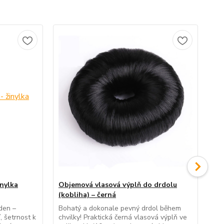
inylka
Objemová vlasová výplň do drdolu
Ob
(kobliha) – černá
(ko
den –
Bohatý a dokonale pevný drdol během
Vyt
, šetrnost k
chvilky! Praktická černá vlasová výplň ve
drd