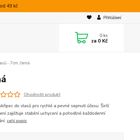
od 49 kč
Přihlášení
0
ks
za
0 Kč
asů - 7cm, černá
ná
Ohodnotit produkt
skřipec do vlasů pro rychlé a pevné sepnutí účesu. Širší
ení zajišťuje stabilní uchycení a pohodlné každodenní
ání.
celý popis