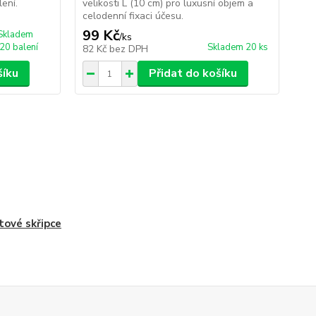
ení.
velikosti L (10 cm) pro luxusní objem a
vla
celodenní fixaci účesu.
per
99 Kč
69
Skladem
/
ks
 20 balení
Skladem 20 ks
82 Kč
bez DPH
57
šíku
Přidat do košíku
tové skřipce