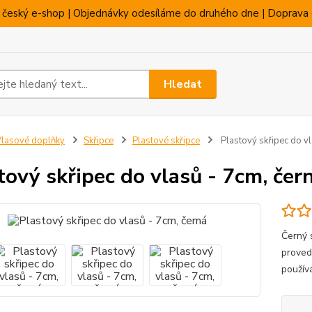
 český e-shop | Objednávky odesíláme do druhého dne | Doprava 
Hledat
lasové doplňky
Skřipce
Plastové skřipce
Plastový skřipec do vl
tový skřipec do vlasů - 7cm, čer
Černý 
proved
použív