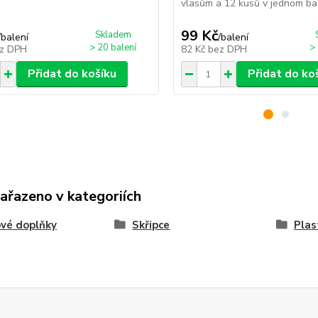
vlasům a 12 kusů v jednom bal
99 Kč
Skladem
/
balení
/
balení
> 20 balení
>
z DPH
82 Kč
bez DPH
Přidat do košíku
Přidat do ko
zařazeno v kategoriích
vé doplňky
Skřipce
Plas