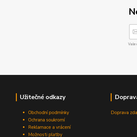
N
Vaše 
Užitečné odkazy
Doprav
Obchodní podmínky
Doprava zda
Ochrana soukromí
Reklamace a vrácení
Možnosti platby