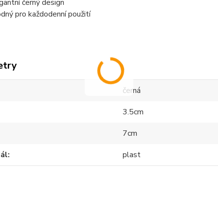
gantní černý design
dný pro každodenní použití
etry
černá
3.5cm
7cm
ál
plast