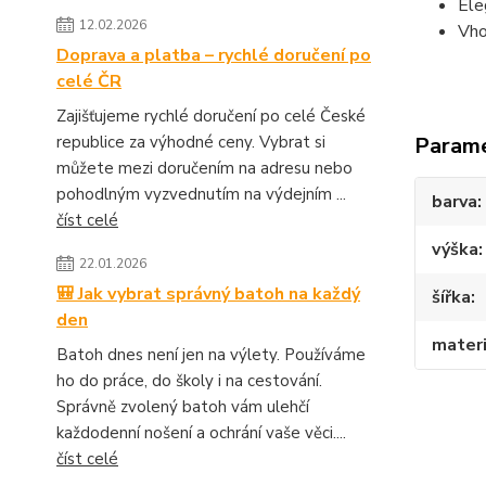
Ele
12.02.2026
Vho
Doprava a platba – rychlé doručení po
celé ČR
Zajišťujeme rychlé doručení po celé České
republice za výhodné ceny. Vybrat si
Param
můžete mezi doručením na adresu nebo
pohodlným vyzvednutím na výdejním ...
barva
číst celé
výška
22.01.2026
🎒 Jak vybrat správný batoh na každý
šířka
den
materi
Batoh dnes není jen na výlety. Používáme
ho do práce, do školy i na cestování.
Správně zvolený batoh vám ulehčí
každodenní nošení a ochrání vaše věci....
číst celé