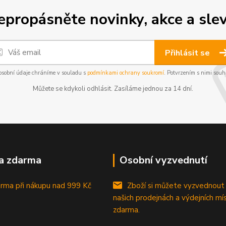
epropásněte novinky, akce a slev
Přihlásit se
osobní údaje chráníme v souladu s
podmínkami ochrany soukromí
. Potvrzením s nimi souhl
Můžete se kdykoli odhlásit. Zasíláme jednou za 14 dní.
a zdarma
Osobní vyzvednutí
rma při nákupu
nad 999 Kč
Zboží si můžete vyzvednout
našich prodejnách a výdejních mí
zdarma.