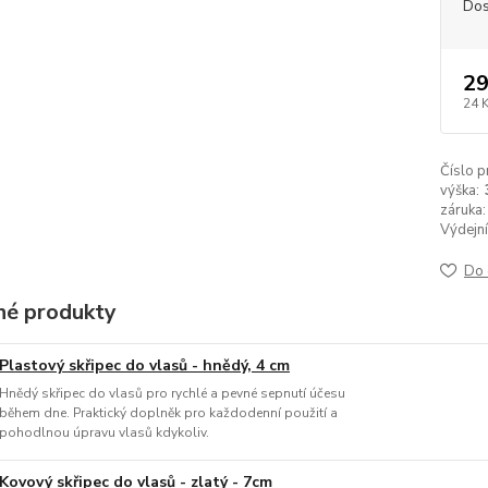
Dos
29
24 
Číslo p
výška:
záruka:
Výdejní
Do 
é produkty
Plastový skřipec do vlasů - hnědý, 4 cm
Hnědý skřipec do vlasů pro rychlé a pevné sepnutí účesu
během dne. Praktický doplněk pro každodenní použití a
pohodlnou úpravu vlasů kdykoliv.
Kovový skřipec do vlasů - zlatý - 7cm