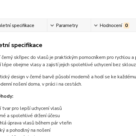
etní specifikace
Parametry
Hodnocení
0
tní specifikace
 černý skřipec do vlasů je praktickým pomocníkem pro rychlou a
 lépe obejme vlasy a zajistí jejich spolehlivé uchycení bez sklouz
tický design v černé barvě působí moderně a hodí se ke každému ou
denní nošení doma, v práci i na cestách.
ýhody:
ší tvar pro lepší uchycení vlasů
né a spolehlivé držení účesu
hlá úprava vlasů během pár vteřin
ký a pohodlný na nošení