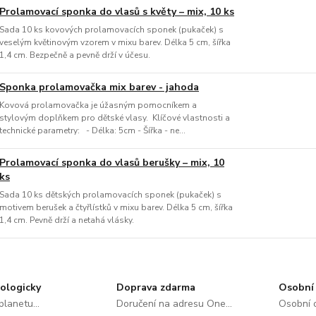
Prolamovací sponka do vlasů s květy – mix, 10 ks
Sada 10 ks kovových prolamovacích sponek (pukaček) s
veselým květinovým vzorem v mixu barev. Délka 5 cm, šířka
1,4 cm. Bezpečně a pevně drží v účesu.
Sponka prolamovačka mix barev - jahoda
Kovová prolamovačka je úžasným pomocníkem a
stylovým doplňkem pro dětské vlasy. Klíčové vlastnosti a
technické parametry: - Délka: 5cm - Šířka - ne...
Prolamovací sponka do vlasů berušky – mix, 10
ks
Sada 10 ks dětských prolamovacích sponek (pukaček) s
motivem berušek a čtyřlístků v mixu barev. Délka 5 cm, šířka
1,4 cm. Pevně drží a netahá vlásky.
ologicky
Doprava zdarma
Osobní 
lanetu...
Doručení na adresu One...
Osobní o