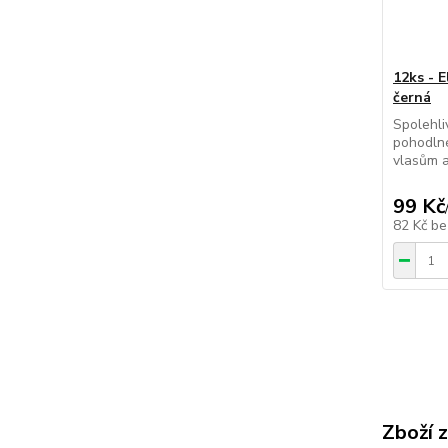
12ks - E
černá
Spolehli
pohodlné
vlasům a
99 Kč
82 Kč
be
Zboží 