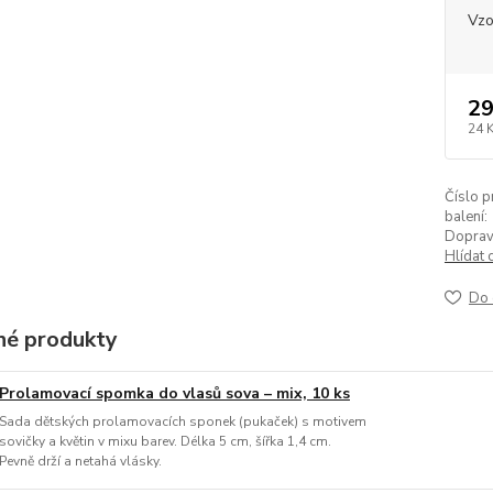
Vzo
29
24 
Číslo p
balení:
Doprav
Hlídat 
Do 
é produkty
Prolamovací spomka do vlasů sova – mix, 10 ks
Sada dětských prolamovacích sponek (pukaček) s motivem
sovičky a květin v mixu barev. Délka 5 cm, šířka 1,4 cm.
Pevně drží a netahá vlásky.