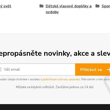
ý svět
Dětské vlasové doplňky a
Spo
ozdoby
epropásněte novinky, akce a slev
Přihlásit se
osobní údaje chráníme v souladu s
podmínkami ochrany soukromí
. Potvrzením s nimi souhl
Můžete se kdykoli odhlásit. Zasíláme jednou za 14 dní.