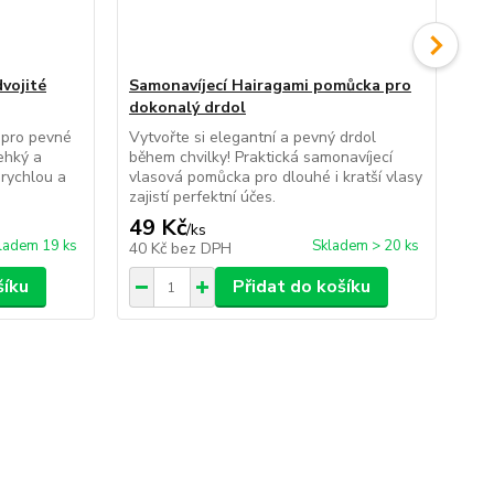
dvojité
Samonavíjecí Hairagami pomůcka pro
Po
dokonalý drdol
co
y pro pevné
Vytvořte si elegantní a pevný drdol
Pra
ehký a
během chvilky! Praktická samonavíjecí
zap
 rychlou a
vlasová pomůcka pro dlouhé i kratší vlasy
dom
zajistí perfektní účes.
dok
49 Kč
59
/
ks
ladem 19 ks
Skladem > 20 ks
40 Kč
bez DPH
49
šíku
Přidat do košíku