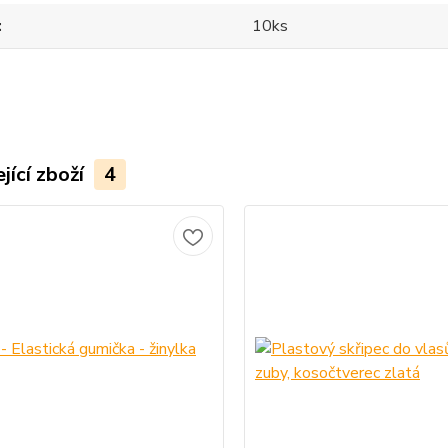
10ks
jící zboží
4