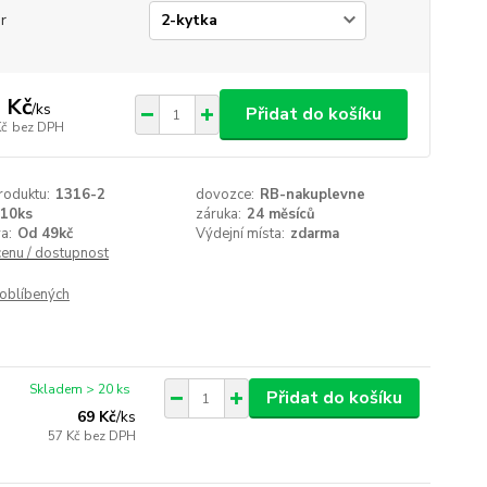
r
 Kč
/
ks
Přidat do košíku
Kč
bez DPH
roduktu:
1316-2
dovozce:
RB-nakuplevne
10ks
záruka:
24 měsíců
a:
Od 49kč
Výdejní místa:
zdarma
cenu / dostupnost
oblíbených
Skladem > 20 ks
Přidat do košíku
69 Kč
/
ks
57 Kč
bez DPH