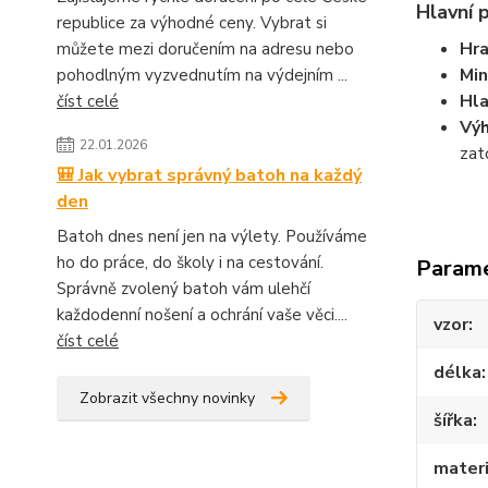
Hlavní 
republice za výhodné ceny. Vybrat si
Hra
můžete mezi doručením na adresu nebo
Min
pohodlným vyzvednutím na výdejním ...
Hla
číst celé
Výh
22.01.2026
zat
🎒 Jak vybrat správný batoh na každý
den
Batoh dnes není jen na výlety. Používáme
ho do práce, do školy i na cestování.
Param
Správně zvolený batoh vám ulehčí
každodenní nošení a ochrání vaše věci....
vzor
číst celé
délka
Zobrazit všechny novinky
šířka
materi