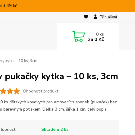
od 49 kč
Přihlášení
0
ks
za
0 Kč
y kytka – 10 ks, 3cm
 pukačky kytka – 10 ks, 3cm
Ohodnotit produkt
0 ks dětských kovových prolamovacích sponek (pukaček) bez
 s barevným potiskem. Délka 3 cm, šířka 1 cm.
celý popis
tupnost
Skladem 2 ks