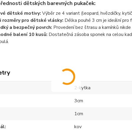
přednosti dětských barevných pukaček:
vé dětské motivy:
Výběr ze 4 variant (leopard, hvězdičky, kyti
i rozměry pro dětské vlásky:
Délka pouhé 3 cm je ideální pro 
dký a bezpečný povrch:
Provedení bez štrasu a kamínků nikde 
odné balení 10 kusů:
Dostatečná zásoba sponek na celou kadeř
oulá.
etry
2-kytka
3cm
1cm
ál
kov