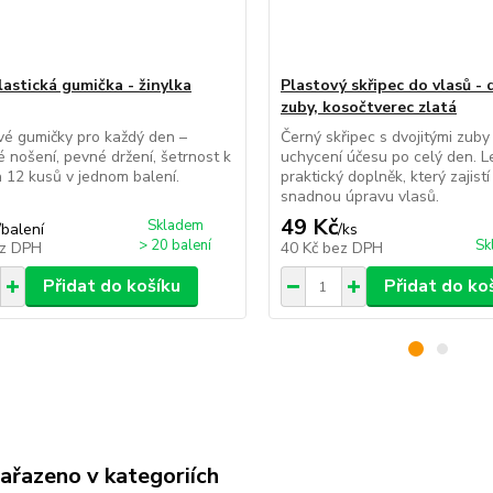
lastická gumička - žinylka
Plastový skřipec do vlasů - 
zuby, kosočtverec zlatá
vé gumičky pro každý den –
Černý skřipec s dvojitými zub
 nošení, pevné držení, šetrnost k
uchycení účesu po celý den. L
 12 kusů v jednom balení.
praktický doplněk, který zajistí
snadnou úpravu vlasů.
49 Kč
Skladem
/
balení
/
ks
> 20 balení
Sk
z DPH
40 Kč
bez DPH
Přidat do košíku
Přidat do ko
zařazeno v kategoriích