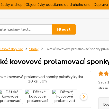
 český e-shop | Objednávky odesíláme do druhého dne | Doprava 
Hledat
lasové doplňky
Spony
Dětské kovovové prolamovací sponky pukačk
ké kovovové prolamovací sponky
Sada 1
štrasu
Dos