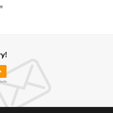
ny
y!
asíte.