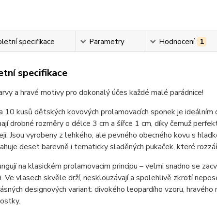
etní specifikace
Parametry
Hodnocení
1
tní specifikace
rvy a hravé motivy pro dokonalý účes každé malé parádnice!
a 10 kusů dětských kovových prolamovacích sponek je ideálním 
jí drobné rozměry o délce 3 cm a šířce 1 cm, díky čemuž perfekt
jí. Jsou vyrobeny z lehkého, ale pevného obecného kovu s hladk
ahuje deset barevně i tematicky sladěných pukaček, které rozzáří
ngují na klasickém prolamovacím principu – velmi snadno se zacva
. Ve vlasech skvěle drží, nesklouzávají a spolehlivě zkrotí nep
rásných designových variant: divokého leopardího vzoru, hravéh
ostky.