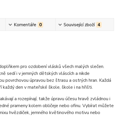
Komentáře
0
Související zboží
4
doplňkem pro ozdobení vlásků všech malých slečen.
ně sedí i v jemných dětských vláscích a nikde
ou povrchovou úpravou bez štrasu a ostrých hran. Každá
 každý den v mateřské škole, škole i na hřišti.
kávají a rozepínají, takže úpravu účesu hravě zvládnou i
osedné prameny kolem obličeje nebo ofinu. Vybírat můžete
o mixu hvězdiček, jemného květinového motivu nebo