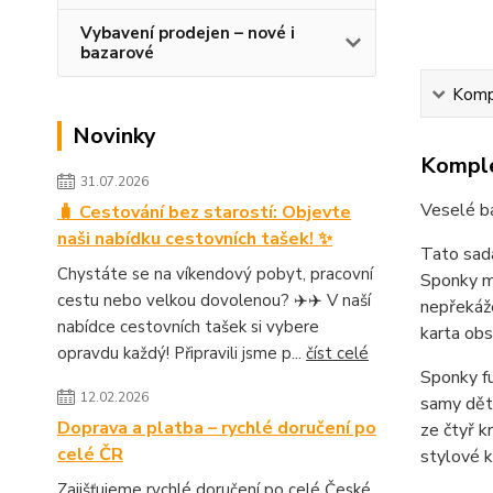
Vybavení prodejen – nové i
bazarové
Kompl
Novinky
Komple
31.07.2026
Veselé ba
🧳 Cestování bez starostí: Objevte
naši nabídku cestovních tašek! ✨
Tato sad
Chystáte se na víkendový pobyt, pracovní
Sponky ma
cestu nebo velkou dovolenou? ✈️✈️ V naší
nepřekáže
nabídce cestovních tašek si vybere
karta obs
opravdu každý! Připravili jsme p...
číst celé
Sponky fu
12.02.2026
samy děti
Doprava a platba – rychlé doručení po
ze čtyř k
celé ČR
stylové k
Zajišťujeme rychlé doručení po celé České