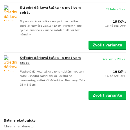
Střední dárková taška - s motivem
Skladem 9 ks
spirál
Stylová dárková taška s elegantním motivem
19 Kč
/
ks
spirál o rozměru 23x18x10 cm. Perfektní pro
16 Kč
bez DPH
rychlé, snadné a vkusné zabalení dárků bez
námahy.
Zvolit variantu
Střední dárková taška - s motivem
Skladem > 20 ks
srdce
Papírová dárková taška s romantickým motivem
19 Kč
/
ks
srdce usnadní balení dárků. Ideální na
16 Kč
bez DPH
narozeniny, svátek či Valentýna. Rozměry: 24 ×
18 × 8,5 cm.
Zvolit variantu
Balíme ekologicky
Chráníme planetu...