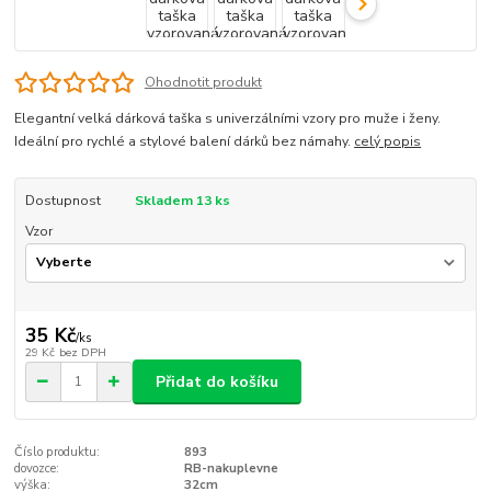
Ohodnotit produkt
Elegantní velká dárková taška s univerzálními vzory pro muže i ženy.
Ideální pro rychlé a stylové balení dárků bez námahy.
celý popis
Dostupnost
Skladem 13 ks
Vzor
35 Kč
/
ks
29 Kč
bez DPH
Přidat do košíku
Číslo produktu:
893
dovozce:
RB-nakuplevne
výška:
32cm