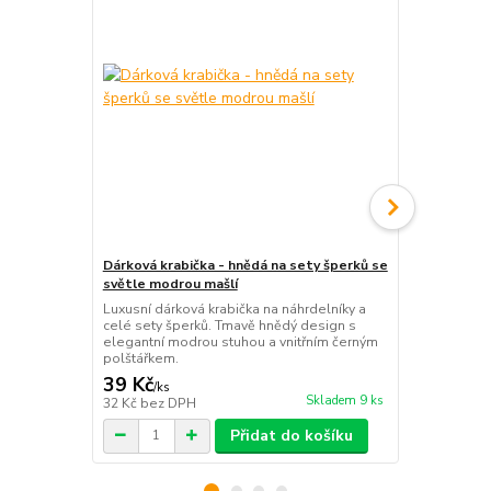
Dárková krabička - hnědá na sety šperků se
Dárková krab
světle modrou mašlí
náramky, bíl
Luxusní dárková krabička na náhrdelníky a
Stylová podé
celé sety šperků. Tmavě hnědý design s
černobílým s
elegantní modrou stuhou a vnitřním černým
Obsahuje če
polštářkem.
gumičkou pr
39 Kč
39 Kč
/
ks
/
ks
Skladem 9 ks
32 Kč
bez DPH
32 Kč
bez D
Přidat do košíku