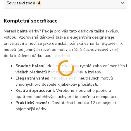
Související zboží
4
Kompletní specifikace
Neradi balíte dárky? Pak je pro vás tato dárková taška skvělou
volbou. Vzorovaná dárková taška s elegantním designem je
univerzální a hodí se jako dámská i pánská varianta. Stylový mix
motivů (od jemných rozet po motiv s růží či šachovnicový vzor)
dodá každému dárku luxusní vzhled.
Snadné balení:
Ideální řešení pro rychlé zabalení menších i
větších předmětů bez nutnosti nůžek a izolepy.
Elegantní vzhled:
Mix vkusných, neutrálních motivů
vhodných pro dospělé k jakékoliv příležitosti.
Kvalitní zpracování:
Vyrobeno z pevného papíru a
opatřeno spolehlivými uchy pro bezpečnou manipulaci.
Praktický rozměr:
Dostatečná hloubka 12 cm pojme i
objemnější dárky.