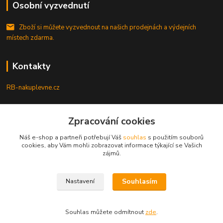
Osobní vyzvednutí
Zboží si můžete vyzvednout na našich prodejnách a výdejních
místech zdarma.
Kontakty
RB-nakuplevne.cz
Zákaznická podpora
+420 222722421
Zpracování cookies
(Po-Pá, 8-17 hod.)
Náš e-shop a partneři potřebují Váš
souhlas
s použitím souborů
cookies, aby Vám mohli zobrazovat informace týkající se Vašich
info@rb-nakuplevne.cz
zájmů.
Souhlasím
Nastavení
Souhlas můžete odmítnout
zde
.
Vytvořeno na
Eshop-rychle.cz