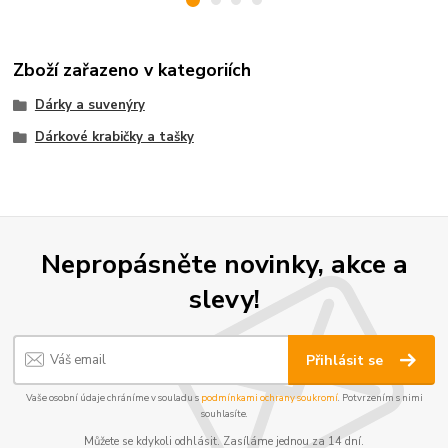
Zboží zařazeno v kategoriích
Dárky a suvenýry
Dárkové krabičky a tašky
Nepropásněte novinky, akce a
slevy!
Přihlásit se
Vaše osobní údaje chráníme v souladu s
podmínkami ochrany soukromí
. Potvrzením s nimi
souhlasíte.
Můžete se kdykoli odhlásit. Zasíláme jednou za 14 dní.