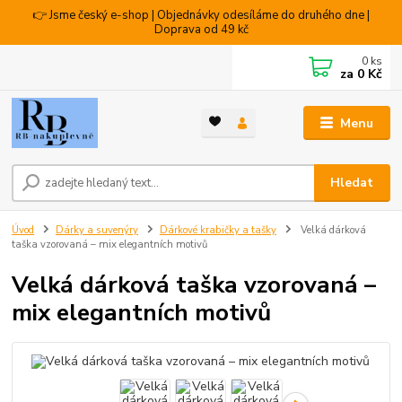
👉 Jsme český e-shop | Objednávky odesíláme do druhého dne |
Doprava od 49 kč
0
ks
za
0 Kč
Menu
Hledat
Úvod
Dárky a suvenýry
Dárkové krabičky a tašky
Velká dárková
taška vzorovaná – mix elegantních motivů
Velká dárková taška vzorovaná –
mix elegantních motivů