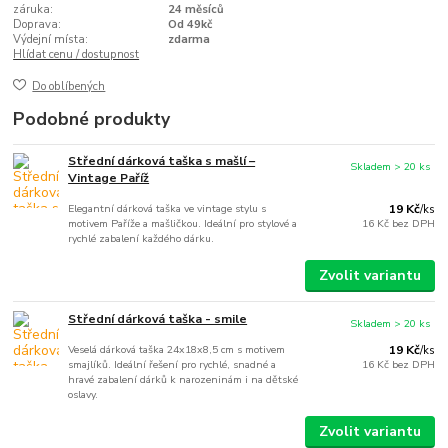
záruka:
24 měsíců
Doprava:
Od 49kč
Výdejní místa:
zdarma
Hlídat cenu / dostupnost
Do oblíbených
Podobné produkty
Střední dárková taška s mašlí –
Skladem > 20 ks
Vintage Paříž
Elegantní dárková taška ve vintage stylu s
19 Kč
/
ks
motivem Paříže a mašličkou. Ideální pro stylové a
16 Kč
bez DPH
rychlé zabalení každého dárku.
Zvolit variantu
Střední dárková taška - smile
Skladem > 20 ks
Veselá dárková taška 24x18x8,5 cm s motivem
19 Kč
/
ks
smajlíků. Ideální řešení pro rychlé, snadné a
16 Kč
bez DPH
hravé zabalení dárků k narozeninám i na dětské
oslavy.
Zvolit variantu